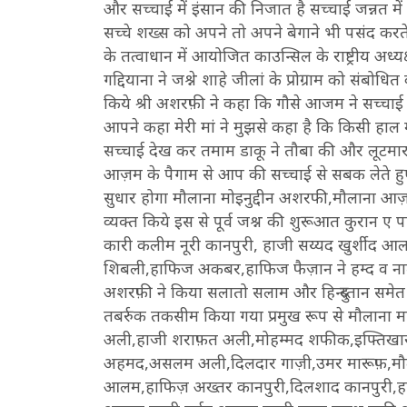
और सच्चाई में इंसान की निजात है सच्चाई जन्नत में
सच्चे शख्स को अपने तो अपने बेगाने भी पसंद करत
के तत्वाधान में आयोजित काउन्सिल के राष्ट्रीय 
गद्दियाना ने जश्ने शाहे जीलां के प्रोग्राम को संबो
किये श्री अशरफ़ी ने कहा कि गौसे आजम ने सच्चाई 
आपने कहा मेरी मां ने मुझसे कहा है कि किसी हाल
सच्चाई देख कर तमाम डाकू ने तौबा की और लूटमार 
आज़म के पैगाम से आप की सच्चाई से सबक लेते हुए 
सुधार होगा मौलाना मोइनुद्दीन अशरफी,मौलाना 
व्यक्त किये इस से पूर्व जश्न की शुरूआत कुरान ए
कारी कलीम नूरी कानपुरी, हाजी सय्यद खुर्शी
शिबली,हाफिज अकबर,हाफिज फैज़ान ने हम्द व ना
अशरफ़ी ने किया सलातो सलाम और हिन्दुस्तान समेत
तबर्रुक तकसीम किया गया प्रमुख रूप से मौलाना
अली,हाजी शराफ़त अली,मोहम्मद शफीक,इफ्तिखा
अहमद,असलम अली,दिलदार गाज़ी,उमर मारूफ़,मौला
आलम,हाफिज़ अख्तर कानपुरी,दिलशाद कानपुरी,हा