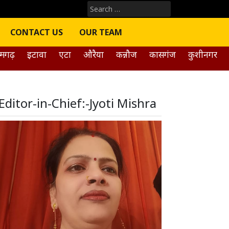
Search
for:
CONTACT US
OUR TEAM
मगढ़
इटावा
एटा
औरैया
कन्नौज
कासगंज
कुशीनगर
Editor-in-Chief:-Jyoti Mishra