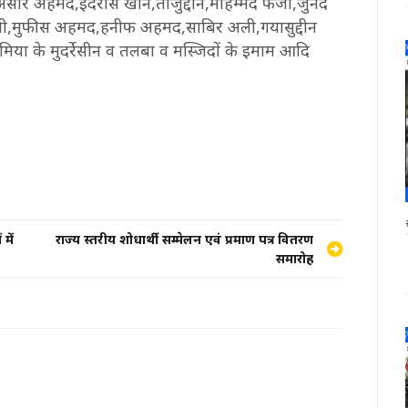
ार अहमद,इदरीस खान,ताजुद्दीन,मोहम्मद फैजी,जुनेद
मुफीस अहमद,हनीफ अहमद,साबिर अली,गयासुद्दीन
 के मुदर्रेसीन व तलबा व मस्जिदों के इमाम आदि
में
राज्य स्तरीय शोधार्थी सम्मेलन एवं प्रमाण पत्र वितरण
समारोह