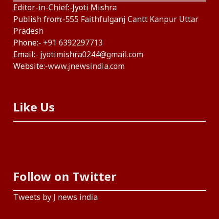
Editor-in-Chief:-Jyoti Mishra
Publish from:-
555 Faithfulganj Cantt Kanpur Uttar
Pradesh
Phone:-
+91 6392297713
Email:-
jyotimishra0244@gmail.com
Website:-
www.jnewsindia.com
Like Us
Follow on Twitter
Tweets by J news india