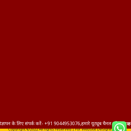
क करें- +91 9044953076,हमारे यूट्यूब चैनल को सब्सक्राइब करें साथ ही 
Copyright ©2022 All rights reserved | For Website Designing and