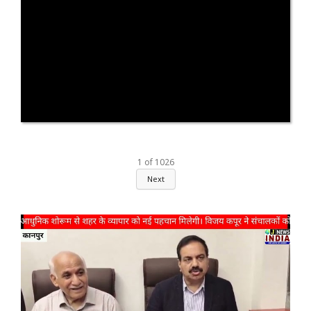
1
of
1026
Next