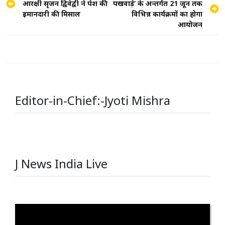
आरक्षी सृजन द्विवेद्वी ने पेश की
पखवाड़े‘ के अन्तर्गत 21 जून तक
navigation
इमानदारी की मिसाल
विभिन्न कार्यक्रमों का होगा
आयोजन
Editor-in-Chief:-Jyoti Mishra
J News India Live