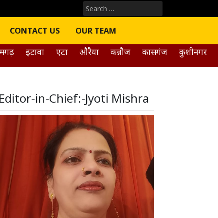
Search
for:
CONTACT US
OUR TEAM
मगढ़
इटावा
एटा
औरैया
कन्नौज
कासगंज
कुशीनगर
Editor-in-Chief:-Jyoti Mishra