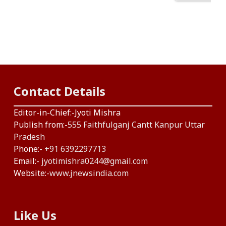
Contact Details
Editor-in-Chief:-Jyoti Mishra
Publish from:-
555 Faithfulganj Cantt Kanpur Uttar
Pradesh
Phone:-
+91 6392297713
Email:-
jyotimishra0244@gmail.com
Website:-
www.jnewsindia.com
Like Us