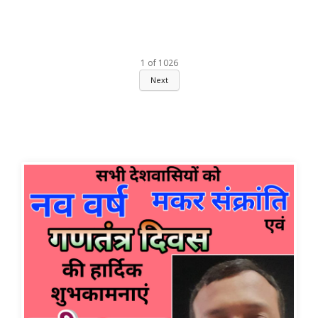
1
of
1026
Next