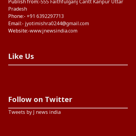
Publish from:-
555 Faithfulganj Cantt Kanpur Uttar
Pradesh
Phone:-
+91 6392297713
Email:-
jyotimishra0244@gmail.com
Website:-
www.jnewsindia.com
Like Us
Follow on Twitter
Tweets by J news india