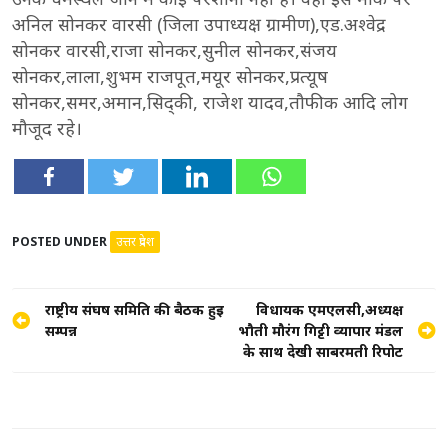
अनिल सोनकर वारसी (जिला उपाध्यक्ष ग्रामीण),एड.अश्वेद्र
सोनकर वारसी,राजा सोनकर,सुनील सोनकर,संजय
सोनकर,लाला,शुभम राजपूत,मयूर सोनकर,प्रत्यूष
सोनकर,समर,अमान,सिद्की, राजेश यादव,तौफीक आदि लोग
मौजूद रहे।
POSTED UNDER
उत्तर प्रदेश
Post
राष्ट्रीय संघर्ष समिति की बैठक हुई
विधायक एमएलसी,अध्यक्ष
सम्पन्न
भौती मौरंग गिट्टी व्यापार मंडल
navigation
के साथ देखी साबरमती रिपोर्ट