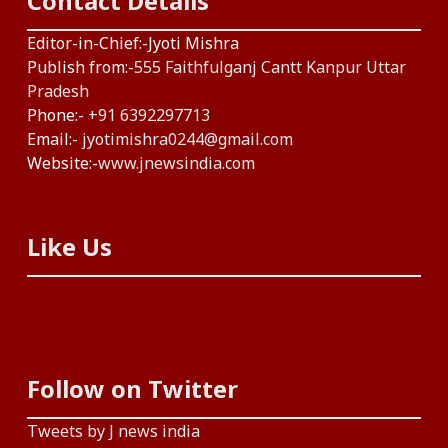
Contact Details
Editor-in-Chief:-Jyoti Mishra
Publish from:-
555 Faithfulganj Cantt Kanpur Uttar
Pradesh
Phone:-
+91 6392297713
Email:-
jyotimishra0244@gmail.com
Website:-
www.jnewsindia.com
Like Us
Follow on Twitter
Tweets by J news india