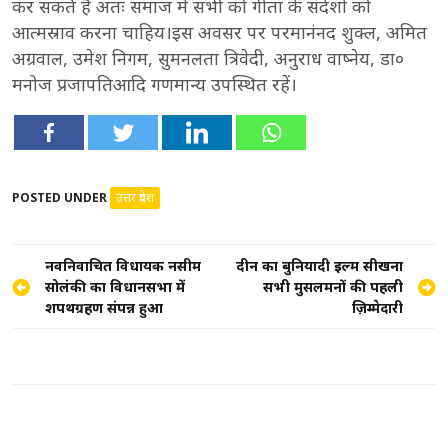
कर सकते है अतः समाज में सभी को गीता के संदेशों को
आत्मस्राव करना चाहिय।इस अवसर पर परमानंनद शुक्ल, अमित
अग्रवाल, उमेश निगम, सुमनलता त्रिवेदी, अनुराध वाष्नेय, डा०
मनोज प्रजापतिआदि गणमान्य उपस्थित रहें।
POSTED UNDER
उत्तर प्रदेश
Post
नवनिर्वाचित विधायक नसीम
दीन का बुनियादी इल्म सीखना
सोलंकी का विधानसभा में
सभी मुसलमनों की पहली
navigation
शपथग्रहण संपन्न हुआ
ज़िम्मेदारी