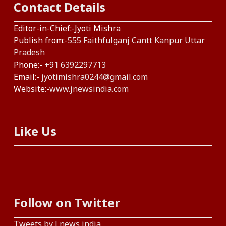
Contact Details
Editor-in-Chief:-Jyoti Mishra
Publish from:-
555 Faithfulganj Cantt Kanpur Uttar
Pradesh
Phone:-
+91 6392297713
Email:-
jyotimishra0244@gmail.com
Website:-
www.jnewsindia.com
Like Us
Follow on Twitter
Tweets by J news india