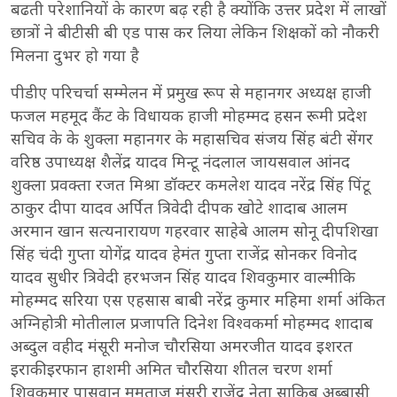
बढती परेशानियों के कारण बढ़ रही है क्योंकि उत्तर प्रदेश में लाखों
छात्रों ने बीटीसी बी एड पास कर लिया लेकिन शिक्षकों को नौकरी
मिलना दुभर हो गया है
पीडीए परिचर्चा सम्मेलन में प्रमुख रूप से महानगर अध्यक्ष हाजी
फजल महमूद कैंट के विधायक हाजी मोहम्मद हसन रूमी प्रदेश
सचिव के के शुक्ला महानगर के महासचिव संजय सिंह बंटी सेंगर
वरिष्ठ उपाध्यक्ष शैलेंद्र यादव मिन्टू नंदलाल जायसवाल आंनद
शुक्ला प्रवक्ता रजत मिश्रा डॉक्टर कमलेश यादव नरेंद्र सिंह पिंटू
ठाकुर दीपा यादव अर्पित त्रिवेदी दीपक खोटे शादाब आलम
अरमान खान सत्यनारायण गहरवार साहेबे आलम सोनू दीपशिखा
सिंह चंदी गुप्ता योगेंद्र यादव हेमंत गुप्ता राजेंद्र सोनकर विनोद
यादव सुधीर त्रिवेदी हरभजन सिंह यादव शिवकुमार वाल्मीकि
मोहम्मद सरिया एस एहसास बाबी नरेंद्र कुमार महिमा शर्मा अंकित
अग्निहोत्री मोतीलाल प्रजापति दिनेश विश्वकर्मा मोहम्मद शादाब
अब्दुल वहीद मंसूरी मनोज चौरसिया अमरजीत यादव इशरत
इराकी इरफान हाशमी अमित चौरसिया शीतल चरण शर्मा
शिवकुमार पासवान मुमताज मंसूरी राजेंद्र नेता साकिब अब्बासी