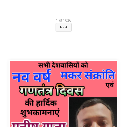
1
of
1026
Next