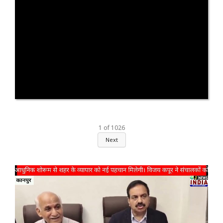
1
of
1026
Next