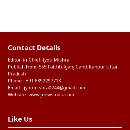
Contact Details
Editor-in-Chief:-Jyoti Mishra
Publish from:-
555 Faithfulganj Cantt Kanpur Uttar
Pradesh
Phone:-
+91 6392297713
Email:-
jyotimishra0244@gmail.com
Website:-
www.jnewsindia.com
Like Us