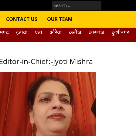
Search
for:
CONTACT US
OUR TEAM
मगढ़
इटावा
एटा
औरैया
कन्नौज
कासगंज
कुशीनगर
Editor-in-Chief:-Jyoti Mishra