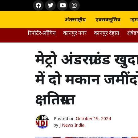
Skip
Face
Twit
Yout
Inst
to
boo
ter
ube
agra
content
k
m
अंतरराष्ट्रीय
एक्सक्लूसिव
क्राइम
रिपोर्टर-लॉगिन
कानपुर नगर
कानपुर देहात
अंबे
मेट्रो अंडरग्राउंड 
में दो मकान जमी
क्षतिग्रस्त
Posted on
October 19, 2024
by
J News India