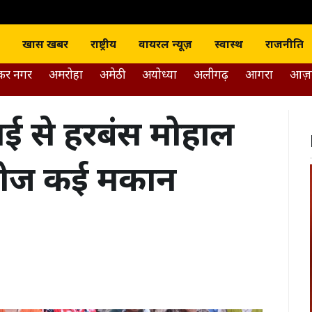
J news India
खास खबर
राष्ट्रीय
वायरल न्यूज़
स्वास्थ
राजनीति
डकर नगर
अमरोहा
अमेठी
अयोध्या
अलीगढ़
आगरा
आज़
खुदाई से हरबंस मोहाल
ंदोज कई मकान