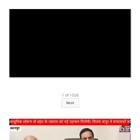
1
of
1026
Next