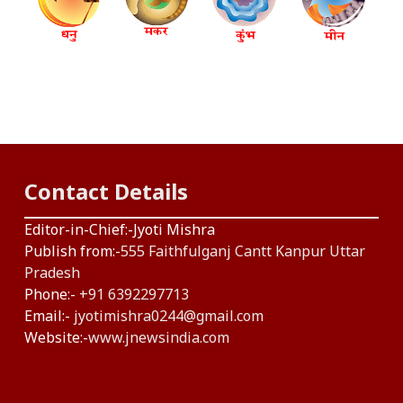
Contact Details
Editor-in-Chief:-Jyoti Mishra
Publish from:-
555 Faithfulganj Cantt Kanpur Uttar
Pradesh
Phone:-
+91 6392297713
Email:-
jyotimishra0244@gmail.com
Website:-
www.jnewsindia.com