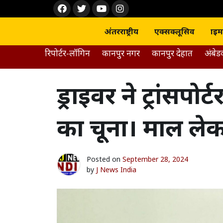
Skip
Face
Twit
Yout
Inst
to
boo
ter
ube
agra
content
k
m
अंतरराष्ट्रीय
एक्सक्लूसिव
क्राइम
रिपोर्टर-लॉगिन
कानपुर नगर
कानपुर देहात
अंबे
ड्राइवर ने ट्रांसपो
का चूना। माल ले
Posted on
September 28, 2024
by
J News India