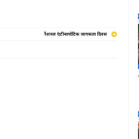
रैशनल एंटीबायोटिक जागरूकता दिवस