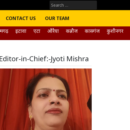
Search
for:
CONTACT US
OUR TEAM
मगढ़
इटावा
एटा
औरैया
कन्नौज
कासगंज
कुशीनगर
Editor-in-Chief:-Jyoti Mishra