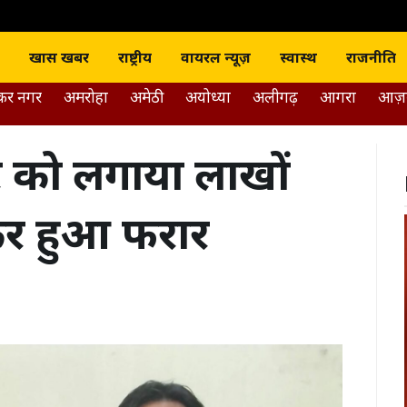
J news India
खास खबर
राष्ट्रीय
वायरल न्यूज़
स्वास्थ
राजनीति
डकर नगर
अमरोहा
अमेठी
अयोध्या
अलीगढ़
आगरा
आज़
र्टर को लगाया लाखों
कर हुआ फरार