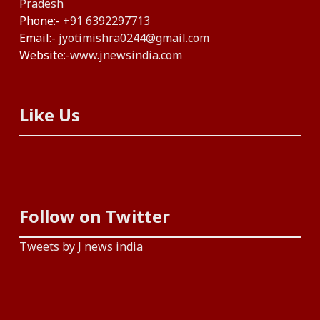
Pradesh
Phone:-
+91 6392297713
Email:-
jyotimishra0244@gmail.com
Website:-
www.jnewsindia.com
Like Us
Follow on Twitter
Tweets by J news india