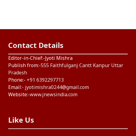
Contact Details
Editor-in-Chief:-Jyoti Mishra
Publish from:-
555 Faithfulganj Cantt Kanpur Uttar
Pradesh
Phone:-
+91 6392297713
Email:-
jyotimishra0244@gmail.com
Website:-
www.jnewsindia.com
Like Us