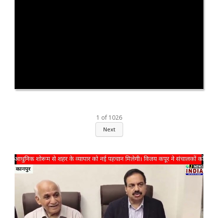
1
of
1026
Next