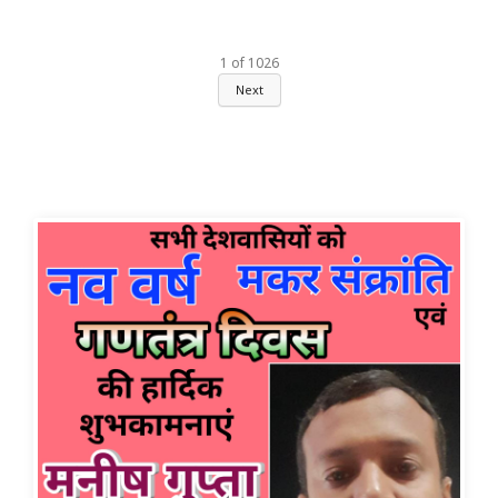
1
of
1026
Next