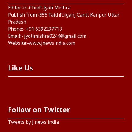
Editor-in-Chief:-Jyoti Mishra
Publish from:-
555 Faithfulganj Cantt Kanpur Uttar
Pradesh
Phone:-
+91 6392297713
Email:-
jyotimishra0244@gmail.com
Website:-
www.jnewsindia.com
Like Us
Follow on Twitter
Tweets by J news india