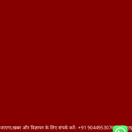
और विज्ञापन के लिए संपर्क करें- +91 9044953076,हमारे यूट्यूब चैनल को