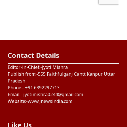
Contact Details
Editor-in-Chief:-Jyoti Mishra
Publish from:-
555 Faithfulganj Cantt Kanpur Uttar
Pradesh
Phone:-
+91 6392297713
Email:-
jyotimishra0244@gmail.com
Website:-
www.jnewsindia.com
Like Us