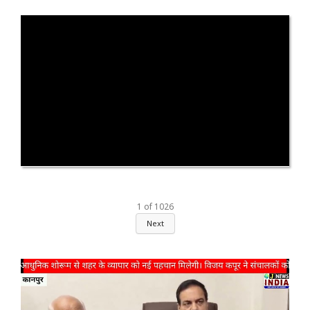
1
of
1026
Next