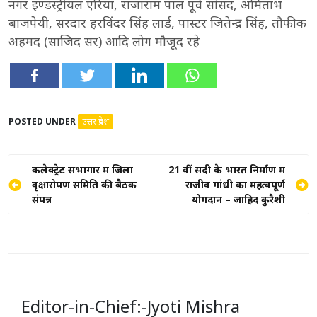
नगर इण्डस्ट्रीयल एरिया, राजाराम पाल पूर्व सांसद, अमिताभ
बाजपेयी, सरदार हरविंदर सिंह लार्ड, पास्टर जितेन्द्र सिंह, तौफीक
अहमद (साजिद सर) आदि लोग मौजूद रहे
POSTED UNDER
उत्तर प्रदेश
Post
कलेक्ट्रेट सभागार में जिला
21 वीं सदी के भारत निर्माण में
वृक्षारोपण समिति की बैठक
राजीव गांधी का महत्वपूर्ण
navigation
संपन्न
योगदान – जाहिद कुरैशी
Editor-in-Chief:-Jyoti Mishra