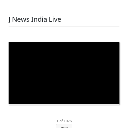
J News India Live
1
of
1026
Next