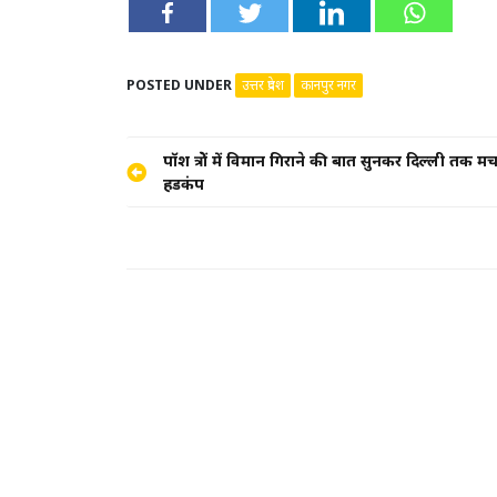
POSTED UNDER
उत्तर प्रदेश
कानपुर नगर
Post
पॉश क्षेत्रों में विमान गिराने की बात सुनकर दिल्ली तक मच
हडकंप
navigation