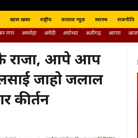
J news India
खास खबर
राष्ट्रीय
वायरल न्यूज़
स्वास्थ
राजनीति
डकर नगर
अमरोहा
अमेठी
अयोध्या
अलीगढ़
आगरा
आज़
के राजा, आपे आप
ालसाई जाहो जलाल
र कीर्तन