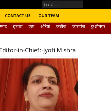
Search
for:
CONTACT US
OUR TEAM
मगढ़
इटावा
एटा
औरैया
कन्नौज
कासगंज
कुशीनगर
Editor-in-Chief:-Jyoti Mishra