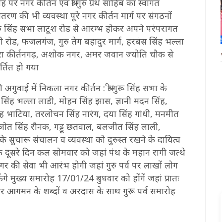
 पर नगर कीर्तन एवं श्री गुरु ग्रंथ साहिब का स्वागत
द वितरण की भी व्यवस्था पूरे नगर कीर्तन मार्ग पर संगठनों
ी गुरु सिंह सभा लाटूश रोड से आरम्भ होकर अपने परंपरागत
ी रोड, फजलगंज, गुरु तेग बहादुर मार्ग, हरबंस सिंह भल्ला
्वारा कीर्तनगढ़, अशोक नगर, अमर जवान ज्योति चौक से
र्तित हो गया
 की अगुवाई में निकला नगर कीर्तन : श्री गुरू सिंह सभा के
 सिंह भल्ला लाडी, मोहन सिंह झास, ज्ञानी मदन सिंह,
ह भाटिया, तरलोचन सिंह नारंग, दया सिंह गांधी, मनमीत
मनजोत सिंह रौनक, गड्डू छतवाल, बलजीत सिंह लाली,
 सुचारू संचालन व व्यवस्था को दुरुस्त रखने के दायित्व
के दूसरे दिन कल सोमवार को जहां पंथ के महान रागी जत्थे
लंगर की सेवा भी आरंभ होगी जहां गुरु पर्व पर लाखों लोग
गे मुख्य समारोह 17/01/24 बुधवार को होंगें जहां प्रातः
और आगमन के शब्दों व अरदास के साथ गुरू पर्व समारोह