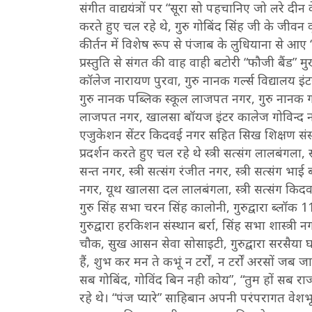
संगीत वाद्ययंत्रों पर “सूरा सो पहचानिए जो लरे दीन के
करते हुए चल रहे थे, गुरु गोबिंद सिंह जी के जीवन
कीर्तन में विशेष रूप से पंजाब के लुधियाना से आए 
प्रस्तुति से संगत की वाह वाही बटोरी “फौजी बैंड”
कॉलेज नारायण पुरवा, गुरु नानक गर्ल्स विद्यालय इं
गुरु नानक पब्लिक स्कूल लाजपत नगर, गुरु नानक गर्
लाजपत नगर, खालसा बॉयज इंटर कालेज गोविन्द नग
एजुकेशन सेंटर किदवई नगर सहित सिख शिक्षण संस्था
प्रदर्शन करते हुए चल रहे थे स्त्री सत्संग लालबंगला, स्त
सन्त नगर, स्त्री सत्संग रंजीत नगर, स्त्री सत्संग भाई
नगर, यूथ खालसा दल लालबंगला, स्त्री सत्संग किदवई नग
गुरु सिंह सभा चरन सिंह कालोनी, गुरुद्वारा ब्लॉक 11
गुरुद्वारा हरकिशन संस्थान बर्रा, सिंह सभा शास्त्री
चौक, सुख आसन सेवा सोसाइटी, गुरुद्वारा सरसैया घ
हैं, शुभ कर मन ते कभूं न टर्रों, न टर्रों अरसों ज
सब गोबिंद, गोविंद बिन नही कोय”, “तुम हों सब राज
रहे थे। “पंज प्यारे” साहिबान अपनी परंपरागत वेशभ