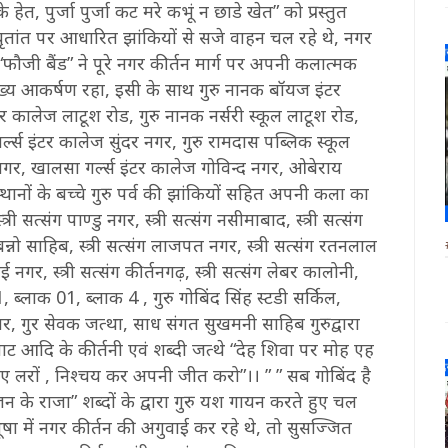
 हेत, पुर्जा पुर्जा कट मरे कभूं न छाडे खेत” को प्रस्तुत
 वृतांत पर आधारित झांकियों से सजे वाहन चल रहे थे, नगर
“फौजी बैंड” ने पूरे नगर कीर्तन मार्ग पर अपनी कलात्मक
 मुख्य आकर्षण रहा, इसी के साथ गुरु नानक बॉयज इंटर
टर कालेज लाटूश रोड, गुरु नानक नर्सरी स्कूल लाटूश रोड,
ल्स इंटर कालेज सुंदर नगर, गुरु रामदास पब्लिक स्कूल
र, खालसा गर्ल्स इंटर कालेज गोविन्द नगर, ओबेराय
नों के बच्चे गुरु पर्व की झांकियों सहित अपनी कला का
्री सत्संग पाण्डु नगर, स्त्री सत्संग नसीमाबाद, स्त्री सत्संग
 बन्नो साहिब, स्त्री सत्संग लाजपत नगर, स्त्री सत्संग रतनलाल
र, स्त्री सत्संग कीर्तनगढ़, स्त्री सत्संग लेबर कालोनी,
, ब्लाक 01, ब्लाक 4 , गुरु गोबिंद सिंह स्टडी सर्किल,
 नगर, गुर सेवक जत्था, साध संगत सुखमनी साहिब गुरुद्वारा
ाट आदि के कीर्तनी एवं शब्दी जत्थे “देह शिवा पर मोह एह
ब जाए लरों , निश्चय कर अपनी जीत करो”।। ” ” सब गोबिंद है
न के राजा” शब्दों के द्वारा गुरु यश गायन करते हुए चल
ूषा में नगर कीर्तन की अगुवाई कर रहे थे, तो सुसज्जित