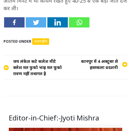
अंतिम मिनट में भी कायम रखते हुए 40-25 से एक बड़ी जीत दर्ज
कर ली।
POSTED UNDER
अंतरराष्ट्रीय
Post
जय लंकेश कटे कलेश मीटे
कानपुर में 4 अक्टूबर से
क्लेश मत फुको भाई मत फूको
हस्तकला प्रदर्शनी
navigation
रावण नहीं तथागत है
Editor-in-Chief:-Jyoti Mishra