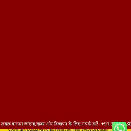
या जाएगा,खबर और विज्ञापन के लिए संपर्क करें- +91 9044953076,हमारे यू
Copyright ©2022 All rights reserved | For Website Designing and