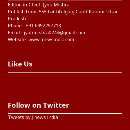
Editor-in-Chief:-Jyoti Mishra
Publish from:-
555 Faithfulganj Cantt Kanpur Uttar
Pradesh
Phone:-
+91 6392297713
Email:-
jyotimishra0244@gmail.com
Website:-
www.jnewsindia.com
Like Us
Follow on Twitter
Tweets by J news india