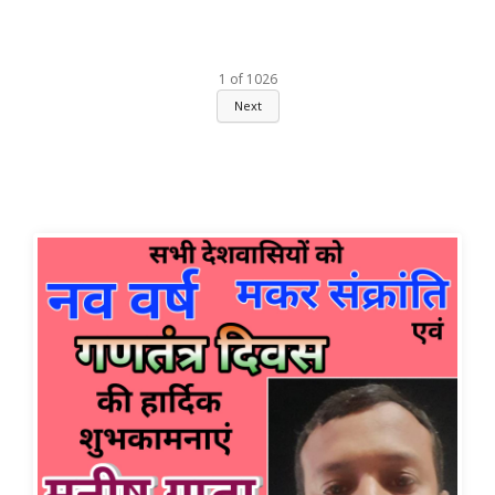
1
of
1026
Next