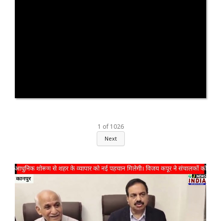
1
of
1026
Next