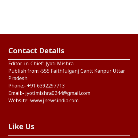
Contact Details
Editor-in-Chief:-Jyoti Mishra
Publish from:-
555 Faithfulganj Cantt Kanpur Uttar
Pradesh
Phone:-
+91 6392297713
Email:-
jyotimishra0244@gmail.com
Website:-
www.jnewsindia.com
Like Us