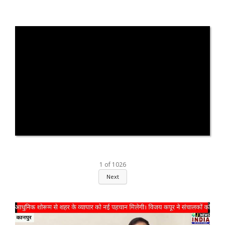
1
of
1026
Next