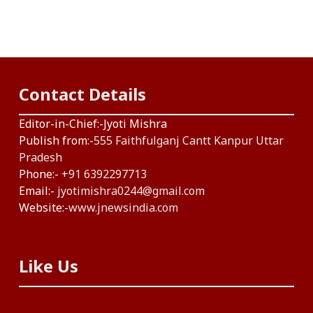
Contact Details
Editor-in-Chief:-Jyoti Mishra
Publish from:-
555 Faithfulganj Cantt Kanpur Uttar
Pradesh
Phone:-
+91 6392297713
Email:-
jyotimishra0244@gmail.com
Website:-
www.jnewsindia.com
Like Us