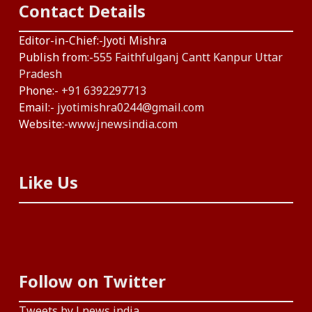
Contact Details
Editor-in-Chief:-Jyoti Mishra
Publish from:-
555 Faithfulganj Cantt Kanpur Uttar
Pradesh
Phone:-
+91 6392297713
Email:-
jyotimishra0244@gmail.com
Website:-
www.jnewsindia.com
Like Us
Follow on Twitter
Tweets by J news india