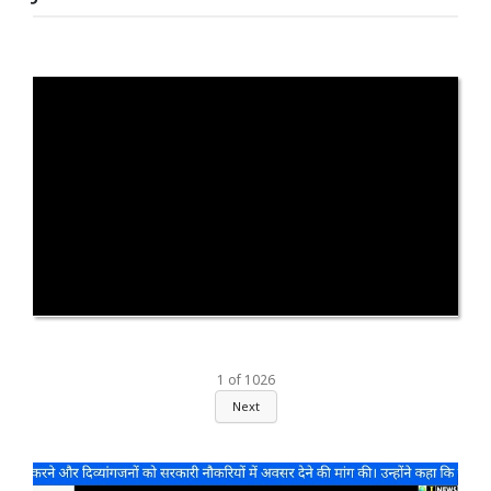
1
of
1026
Next