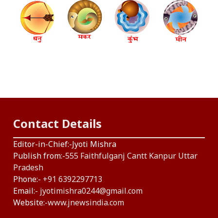
Contact Details
Editor-in-Chief:-Jyoti Mishra
Publish from:-
555 Faithfulganj Cantt Kanpur Uttar
Pradesh
Phone:-
+91 6392297713
Email:-
jyotimishra0244@gmail.com
Website:-
www.jnewsindia.com