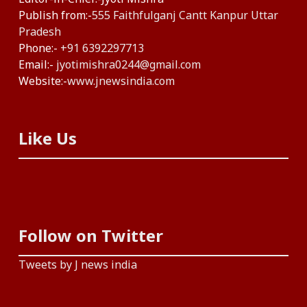
Publish from:-
555 Faithfulganj Cantt Kanpur Uttar
Pradesh
Phone:-
+91 6392297713
Email:-
jyotimishra0244@gmail.com
Website:-
www.jnewsindia.com
Like Us
Follow on Twitter
Tweets by J news india