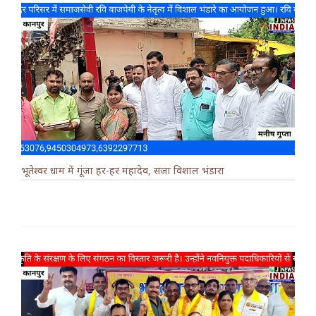
भूतेश्वर धाम में गूंजा हर-हर महादेव, सजा विशाल भंडारा