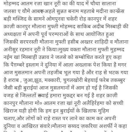
मोहम्मद आलम रज़ा खान नूरी का की याद में चौथा सालाना
जलसा ए यौमे आबरूए अहले सुन्नत बनाम महताबे मदीना कान्फ्रेंस
बड़ी मस्जिद के सामने ओमपुरवा चकेरी रोड़ कानपुर में शहर
क़ाज़ी कानपुर मौलाना मुफ्ती मोहम्मद साकिब अदीब मिस्बाही की
अध्यक्षता में अपनी पूर्व परम्पराओं के साथ आयोजित हुआ
जिसकी सरपरस्ती मौलाना मुफ्ती हसीब अख्तर शाहिदी व मौलाना
अनीसुर रहमान नूरी ने किया।मुख्य वक्ता मौलाना मुफ्ती मुहम्मद
नईम खां मिस्बाही उन्नाव ने जलसे को सम्बोधित करते हुए कहा
कि पैग़म्बरे इस्लाम ने दुनिया में आला अख्लाक पेश किया है मगर
आज मुसलमान अपनी तहजीब भूल गया है और राह से भटक गया
है शराब , जुआ,झूठ, मक्कारी, चुगलखोरी बेहयाई फरेब तकब्बुर
जैसी बड़ी बुराईयां आज मुसलमानों में आम हो गई है जिसकी
वजह से जिल्लतों रूसवाई हमारा मुकद्दर बन गई है शहर क़ाज़ी
कानपुर मौलाना मो० आलम रज़ा खां नूरी अलैहिर्रहमा को सच्ची
खिराज यही होगी कि हम इन बुराईयों के खिलाफ मुहिम
चलाए,और लोगों को राहे रास्त पर लाने का काम कर अपनी
दुनिया व आखिरत संवारे।मौलाना सय्यद ज़करिया अशर्फी ने कहा