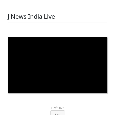
J News India Live
1
of
1025
Next