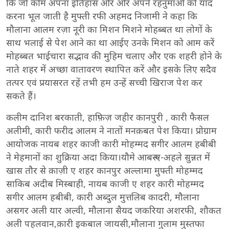
कि जो कौम अपना इतिहास और और अपने रहनुमाओं को याद
करना भूल जाती है मुफ्ती रफी अहमद निजामी ने कहा कि
मौलाना आलम रज़ा नूरी का मिशन मिशने मोहब्बत था लोगों के
साथ भलाई से पेश आने का था आईए उनके मिशन को आम करें
मोहब्बत भाईचारा सद्भाव की मुहिम चलाए और एक शहरी होने के
नाते शहर में अच्छा वातावरण स्थापित करें और इसके लिए सदैव
तत्पर एवं प्रयासरत रहें तभी हम उन्हें सच्ची खिराज पेश कर
सकते हैं।
कलीम दानिश बरकाती, हाफ़िज़ जहीर कानपुरी , कारी फैसल
अलीमी, कारी फरीद आलम ने नातों मनक़बत पेश किया। प्रोग्राम
आयोजक नायब शहर काजी कारी मोहम्मद सगीर आलम हबीबी
ने मेहमानों का शुक्रिया अदा किया।यौमे आबरू-ए-अहले सुन्नत में
खास तौर से क़ाज़ी ए शहर कानपुर अल्लामा मुफ्ती मोहम्मद
साकिब अदीब मिस्बाही, नायब काजी ए शहर कारी मोहम्मद
सगीर आलम हबीबी, कारी अब्दुल मुत्तलिब कादरी, मौलाना
असगर अली यार अल्वी, मौलाना सैयद जकरिया अशरफी, शौकत
अली पहलवान,क़ारी इकबाल जायसी,मौलाना गुलाम मुस्तफा