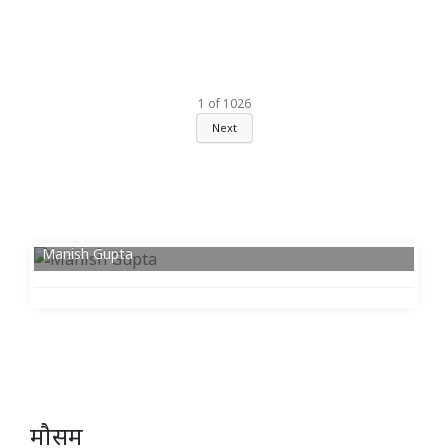
1
of
1026
Next
Manish Gupta
मौसम