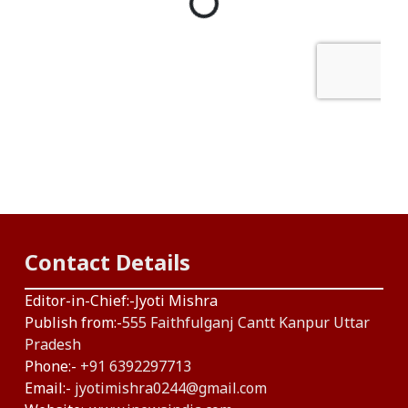
Contact Details
Editor-in-Chief:-Jyoti Mishra
Publish from:-
555 Faithfulganj Cantt Kanpur Uttar
Pradesh
Phone:-
+91 6392297713
Email:-
jyotimishra0244@gmail.com