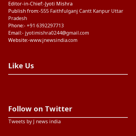
Editor-in-Chief:-Jyoti Mishra
Publish from:-
555 Faithfulganj Cantt Kanpur Uttar
Pradesh
Phone:-
+91 6392297713
Email:-
jyotimishra0244@gmail.com
Website:-
www.jnewsindia.com
Like Us
Follow on Twitter
Tweets by J news india