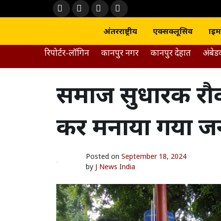
Skip
Face
Twit
Yout
Inst
to
boo
ter
ube
agra
content
k
m
अंतरराष्ट्रीय
एक्सक्लूसिव
क्राइम
रिपोर्टर-लॉगिन
कानपुर नगर
कानपुर देहात
अंबे
समाज सुधारक रौव
कर मनाया गया जन
Posted on
September 18, 2024
by
J News India