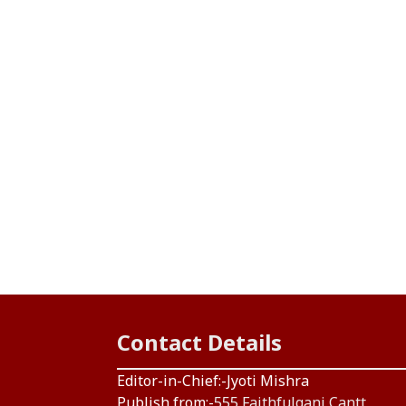
Contact Details
Editor-in-Chief:-Jyoti Mishra
Publish from:-
555 Faithfulganj Cantt