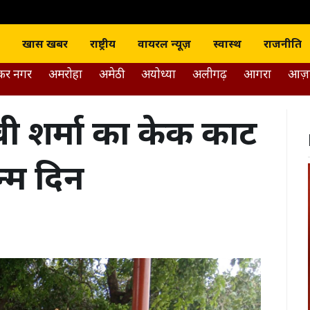
J news India
खास खबर
राष्ट्रीय
वायरल न्यूज़
स्वास्थ
राजनीति
डकर नगर
अमरोहा
अमेठी
अयोध्या
अलीगढ़
आगरा
आज़
ी शर्मा का केक काट
्म दिन