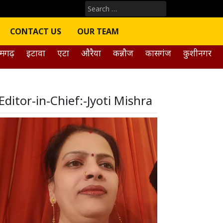
Search
for:
CONTACT US
OUR TEAM
मगढ़
इटावा
एटा
औरैया
कन्नौज
कासगंज
कुशीनगर
Editor-in-Chief:-Jyoti Mishra