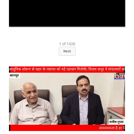
1
of
1026
Next