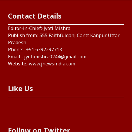
Contact Details
Editor-in-Chief:-Jyoti Mishra
Publish from:-
555 Faithfulganj Cantt Kanpur Uttar
Pradesh
Phone:-
+91 6392297713
Email:-
jyotimishra0244@gmail.com
Website:-
www.jnewsindia.com
Like Us
Follow on Twitter