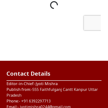
Contact Details
Editor-in-Chief:-Jyoti Mishra
Publish from:-
555 Faithfulganj Cantt Kanpur Uttar
Pradesh
Phone:-
+91 6392297713
Email:-
jyotimishra0244@gmail.com