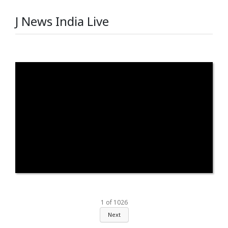
J News India Live
1
of
1026
Next