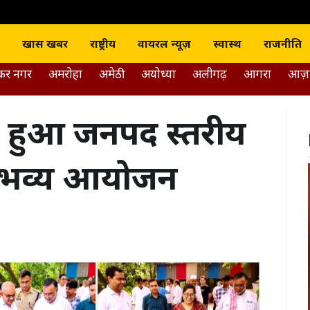
J news India
खास खबर
राष्ट्रीय
वायरल न्यूज़
स्वास्थ
राजनीति
डकर नगर
अमरोहा
अमेठी
अयोध्या
अलीगढ़
आगरा
आज़
ें हुआ जनपद स्तरीय
 भव्य आयोजन