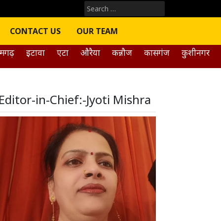
Search
for:
CONTACT US
OUR TEAM
मगढ़
इटावा
एटा
औरैया
कन्नौज
कासगंज
कुशीनगर
Editor-in-Chief:-Jyoti Mishra