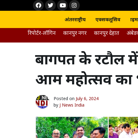
Skip
Face
Twit
Yout
Inst
to
boo
ter
ube
agra
content
k
m
अंतरराष्ट्रीय
एक्सक्लूसिव
क्राइम
रिपोर्टर-लॉगिन
कानपुर नगर
कानपुर देहात
अंबे
बागपत के रटौल म
आम महोत्सव का
Posted on
July 6, 2024
by
J News India