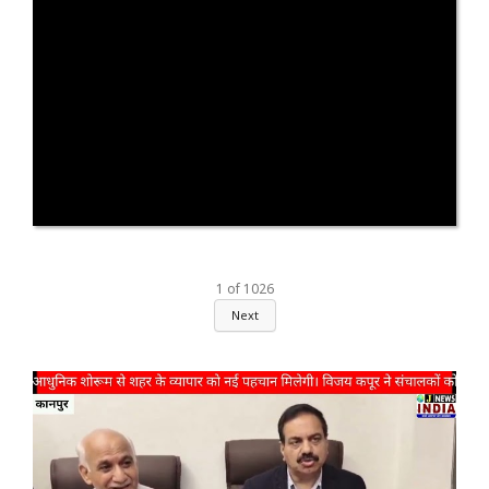
1
of
1026
Next