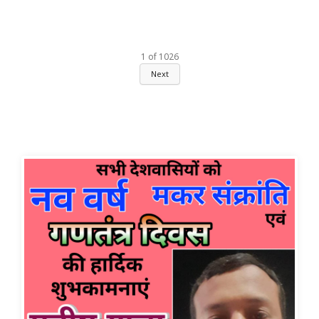
1
of
1026
Next