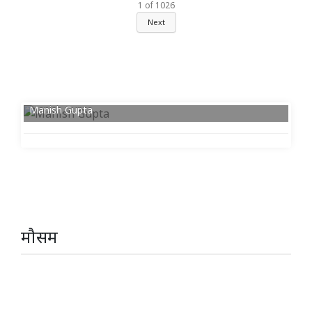
1
of
1026
Next
Manish Gupta
मौसम