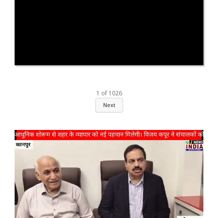
1
of
1026
Next