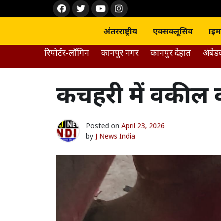
Skip
Face
Twit
Yout
Inst
to
boo
ter
ube
agra
content
k
m
अंतरराष्ट्रीय
एक्सक्लूसिव
क्राइम
रिपोर्टर-लॉगिन
कानपुर नगर
कानपुर देहात
अंबे
कचहरी में वकील क
Posted on
April 23, 2026
by
J News India