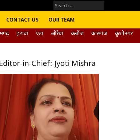
Search
for:
CONTACT US
OUR TEAM
मगढ़
इटावा
एटा
औरैया
कन्नौज
कासगंज
कुशीनगर
Editor-in-Chief:-Jyoti Mishra