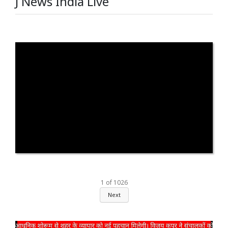
J News India Live
1
of
1026
Next