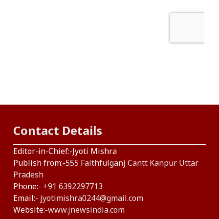
Contact Details
Editor-in-Chief:-Jyoti Mishra
Publish from:-
555 Faithfulganj Cantt Kanpur Uttar
Pradesh
Phone:-
+91 6392297713
Email:-
jyotimishra0244@gmail.com
Website:-
www.jnewsindia.com