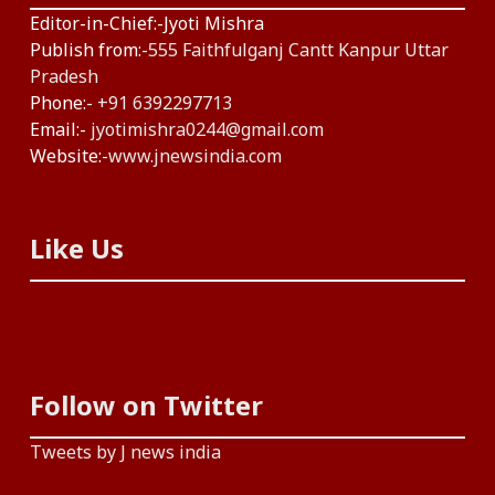
Editor-in-Chief:-Jyoti Mishra
Publish from:-
555 Faithfulganj Cantt Kanpur Uttar
Pradesh
Phone:-
+91 6392297713
Email:-
jyotimishra0244@gmail.com
Website:-
www.jnewsindia.com
Like Us
Follow on Twitter
Tweets by J news india