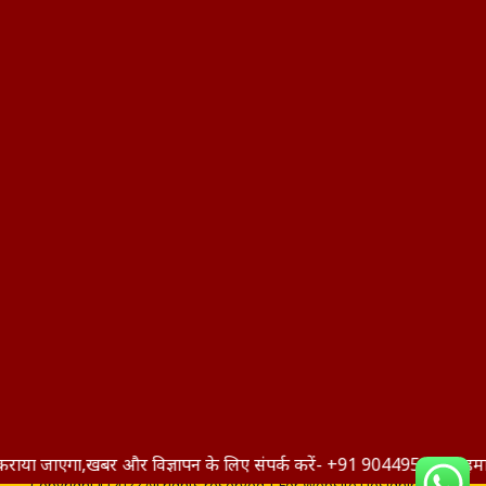
एगा,खबर और विज्ञापन के लिए संपर्क करें- +91 9044953076,हमारे यूट्यूब
Copyright ©2022 All rights reserved | For Website Designing and