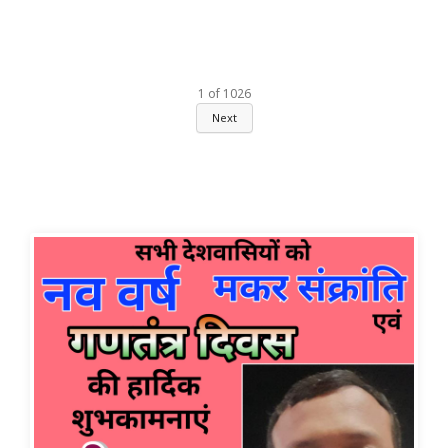
1
of
1026
Next