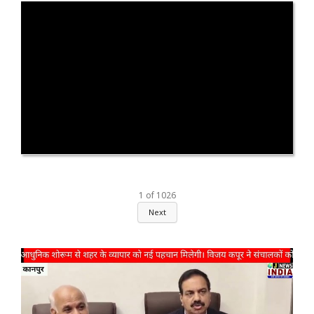
1
of
1026
Next